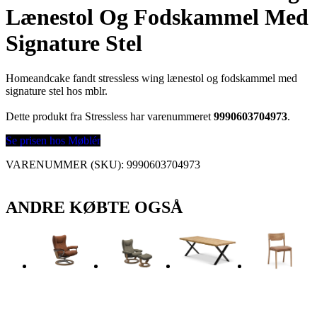
Lænestol Og Fodskammel Med
Signature Stel
Homeandcake fandt stressless wing lænestol og fodskammel med
signature stel hos mblr.
Dette produkt fra Stressless har varenummeret
9990603704973
.
Se prisen hos Møblér
VARENUMMER (SKU):
9990603704973
ANDRE KØBTE OGSÅ