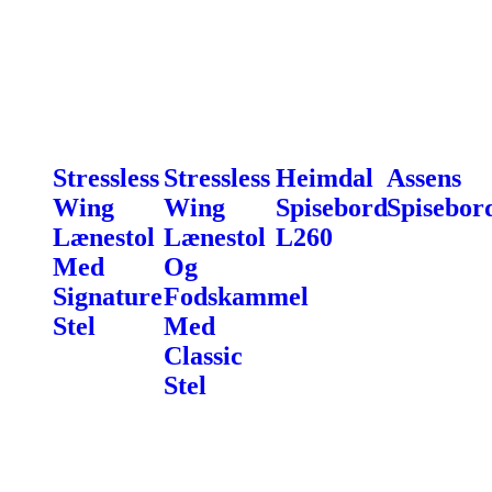
Stressless
Stressless
Heimdal
Assens
Wing
Wing
Spisebord
Spisebord
Lænestol
Lænestol
L260
Med
Og
Signature
Fodskammel
Stel
Med
Classic
Stel