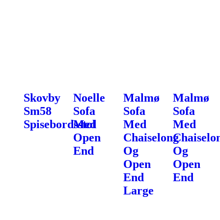
Skovby
Noelle
Malmø
Malmø
Sm58
Sofa
Sofa
Sofa
Spisebordsstol
Med
Med
Med
Open
Chaiselong
Chaiselo
End
Og
Og
Open
Open
End
End
Large