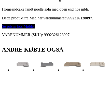
Homeandcake fandt noelle sofa med open end hos mblr.
Dette produkt fra Med har varenummeret
9992326128097
.
Se prisen hos Møblér
VARENUMMER (SKU):
9992326128097
ANDRE KØBTE OGSÅ