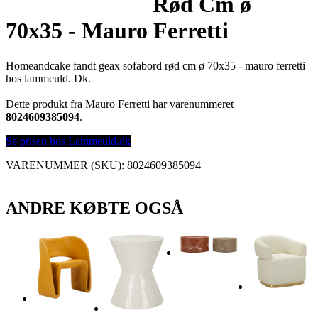
Rød Cm ø
70x35 - Mauro Ferretti
Homeandcake fandt geax sofabord rød cm ø 70x35 - mauro ferretti
hos lammeuld. Dk.
Dette produkt fra Mauro Ferretti har varenummeret
8024609385094
.
Se prisen hos Lammeuld.dk
VARENUMMER (SKU):
8024609385094
ANDRE KØBTE OGSÅ