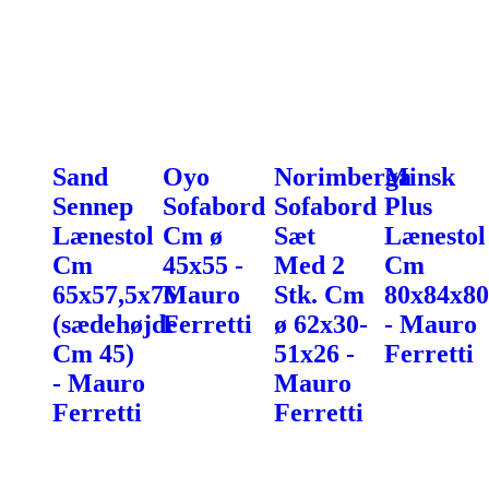
Sand
Oyo
Norimberga
Minsk
Sennep
Sofabord
Sofabord
Plus
Lænestol
Cm ø
Sæt
Lænestol
Cm
45x55 -
Med 2
Cm
65x57,5x76
Mauro
Stk. Cm
80x84x80
(sædehøjde
Ferretti
ø 62x30-
- Mauro
Cm 45)
51x26 -
Ferretti
- Mauro
Mauro
Ferretti
Ferretti