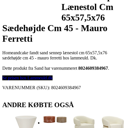
Lænestol Cm
65x57,5x76
Sædehøjde Cm 45 - Mauro
Ferretti
Homeandcake fandt sand sennep lænestol cm 65x57,5x76
sædehøjde cm 45 - mauro ferretti hos lammeuld. Dk.
Dette produkt fra Sand har varenummeret
8024609384967
.
Se prisen hos Lammeuld.dk
VARENUMMER (SKU):
8024609384967
ANDRE KØBTE OGSÅ