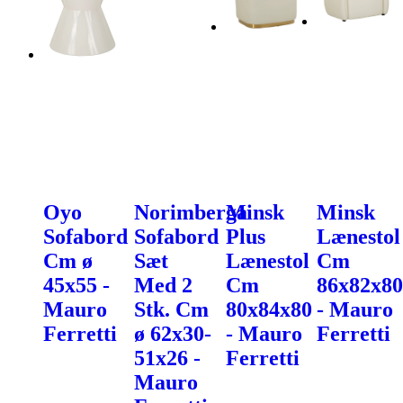
Oyo
Norimberga
Minsk
Minsk
Sofabord
Sofabord
Plus
Lænestol
Cm ø
Sæt
Lænestol
Cm
45x55 -
Med 2
Cm
86x82x80
Mauro
Stk. Cm
80x84x80
- Mauro
Ferretti
ø 62x30-
- Mauro
Ferretti
51x26 -
Ferretti
Mauro