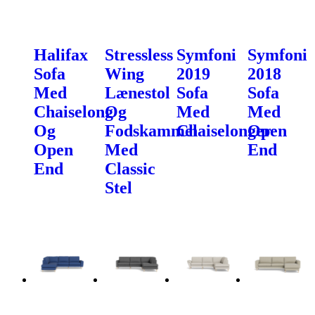
Halifax
Stressless
Symfoni
Symfoni
Sofa
Wing
2019
2018
Med
Lænestol
Sofa
Sofa
Chaiselong
Og
Med
Med
Og
Fodskammel
Chaiselonger
Open
Open
Med
End
End
Classic
Stel