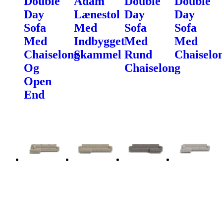
Double
Adam
Double
Double
Day
Lænestol
Day
Day
Sofa
Med
Sofa
Sofa
Med
Indbygget
Med
Med
Chaiselong
Skammel
Rund
Chaiselo
Og
Chaiselong
Open
End