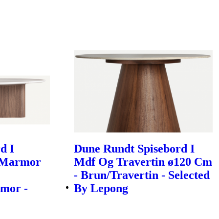
d I
Dune Rundt Spisebord I
 Marmor
Mdf Og Travertin ø120 Cm
- Brun/Travertin - Selected
mor -
By Lepong