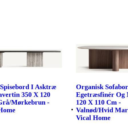
Spisebord I Asktræ
Organisk Sofabor
vertin 350 X 120
Egetræsfinér Og
Grå/Mørkebrun -
120 X 110 Cm -
 Home
Valnød/Hvid Mar
Vical Home