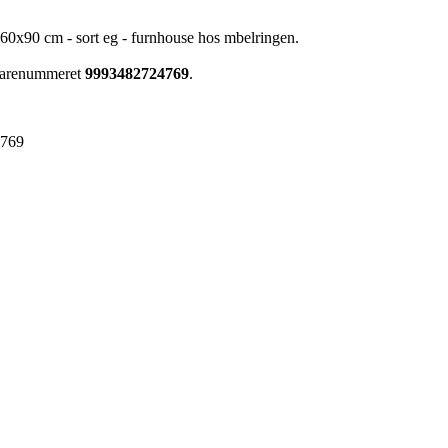
60x90 cm - sort eg - furnhouse hos mbelringen.
 varenummeret
9993482724769
.
4769