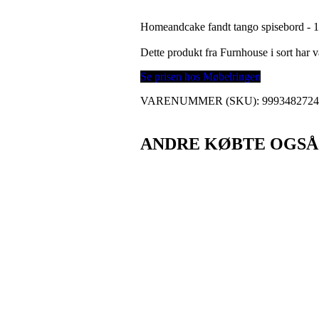
Homeandcake fandt tango spisebord - 1
Dette produkt fra Furnhouse i sort har
Se prisen hos Møbelringen
VARENUMMER (SKU):
999348272
ANDRE KØBTE OGSÅ