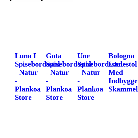
Luna I
Gota
Une
Bologna
Spisebordsstol
Spisebordsstol
Spisebordsstol
Lænestol
- Natur
- Natur
- Natur
Med
-
-
-
Indbygge
Plankoa
Plankoa
Plankoa
Skammel
Store
Store
Store