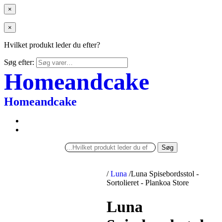
×
×
Hvilket produkt leder du efter?
Søg efter:
Homeandcake
Homeandcake
Søg
/
Luna
/
Luna Spisebordsstol -
Sortolieret - Plankoa Store
Luna