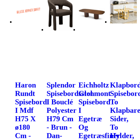
Haron
Splendor
Eichholtz
Klapbord
Rundt
Spisebordsstol
Glenmont
Spisebor
Spisebord
I Bouclé
Spisebord
To
I Mdf
Polyester
I
Klapbar
H75 X
H79 Cm
Egetræ
Sider,
ø180
- Brun -
Og
To
Cm -
Dan-
Egetræsfinér
Hylder,