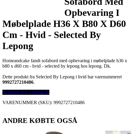
Sofabord Med
Opbevaring I
Møbelplade H36 X B80 X D60
Cm - Hvid - Selected By
Lepong
Homeandcake fandt sofabord med opbevaring i møbelplade h36 x
b80 x d60 cm - hvid - selected by lepong hos lepong. Dk.
Dette produkt fra Selected By Lepong i hvid har varenummeret
9992727210486
.
Se prisen hos Lepong.dk
VARENUMMER (SKU):
9992727210486
ANDRE KØBTE OGSÅ