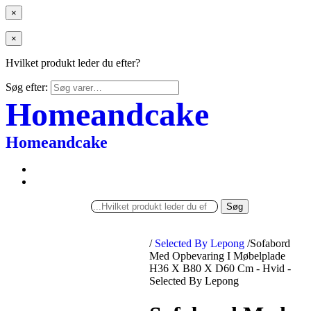
×
×
Hvilket produkt leder du efter?
Søg efter:
Homeandcake
Homeandcake
Søg
/
Selected By Lepong
/
Sofabord
Med Opbevaring I Møbelplade
H36 X B80 X D60 Cm - Hvid -
Selected By Lepong