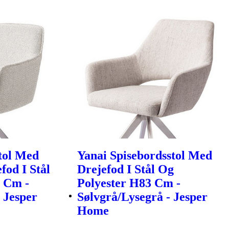
tol Med
Yanai Spisebordsstol Med
od I Stål
Drejefod I Stål Og
 Cm -
Polyester H83 Cm -
 Jesper
Sølvgrå/Lysegrå - Jesper
Home