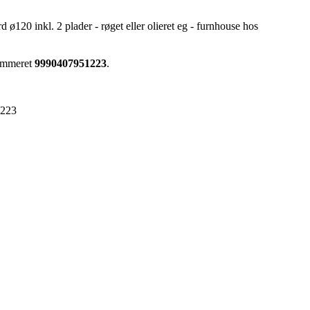
120 inkl. 2 plader - røget eller olieret eg - furnhouse hos
nummeret
9990407951223
.
1223