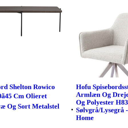
ord Shelton Rowico
Hofu Spisebordss
Armlæn Og Drejef
0ã45 Cm Olieret
Og Polyester H83
æ Og Sort Metalstel
Sølvgrå/Lysegrå -
Home