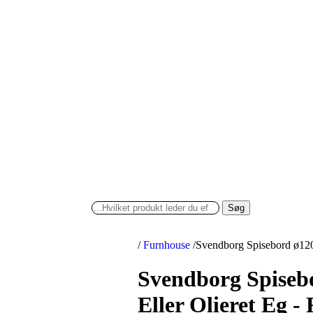
Søg
/
Furnhouse
/
Svendborg Spisebord ø120 
Svendborg Spisebo
Eller Olieret Eg -