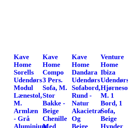
Kave
Kave
Kave
Venture
Home
Home
Home
Home
Sorells
Compo
Dandara
Ibiza
Udendørs
3 Pers.
Udendørs
Udendør
Modul
Sofa, M.
Sofabord,
Hjørneso
Lænestol,
Stor
Rund -
M. 1
M.
Bakke -
Natur
Bord, 1
Armlæn
Beige
Akacietræ
Sofa,
- Grå
Chenille
Og
Beige
Aluminium
Med
Beige
Hynder