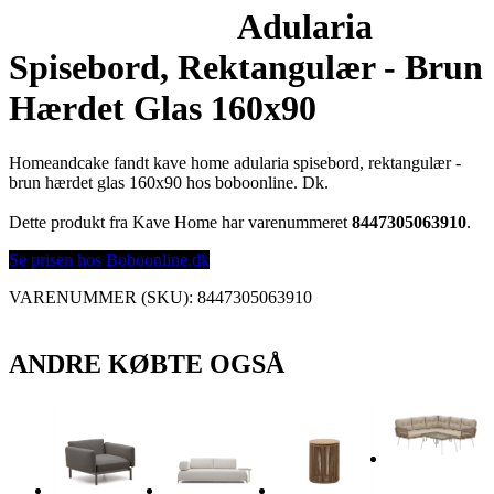
Adularia
Spisebord, Rektangulær - Brun
Hærdet Glas 160x90
Homeandcake fandt kave home adularia spisebord, rektangulær -
brun hærdet glas 160x90 hos boboonline. Dk.
Dette produkt fra Kave Home har varenummeret
8447305063910
.
Se prisen hos Boboonline.dk
VARENUMMER (SKU):
8447305063910
ANDRE KØBTE OGSÅ