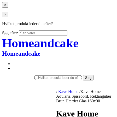
×
×
Hvilket produkt leder du efter?
Søg efter:
Homeandcake
Homeandcake
Søg
/
Kave Home
/
Kave Home
Adularia Spisebord, Rektangulær -
Brun Hærdet Glas 160x90
Kave Home