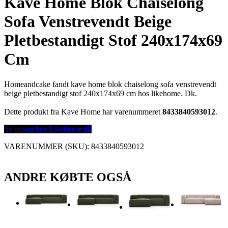
Kave Home Blok Chaiselong
Sofa Venstrevendt Beige
Pletbestandigt Stof 240x174x69
Cm
Homeandcake fandt kave home blok chaiselong sofa venstrevendt
beige pletbestandigt stof 240x174x69 cm hos likehome. Dk.
Dette produkt fra Kave Home har varenummeret
8433840593012
.
Se prisen hos Likehome.dk
VARENUMMER (SKU):
8433840593012
ANDRE KØBTE OGSÅ