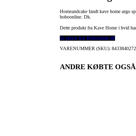
Homeandcake fandt kave home argo spis
boboonline. Dk.
Dette produkt fra Kave Home i hvid h
Se prisen hos Boboonline.dk
VARENUMMER (SKU):
843384027
ANDRE KØBTE OGSÅ