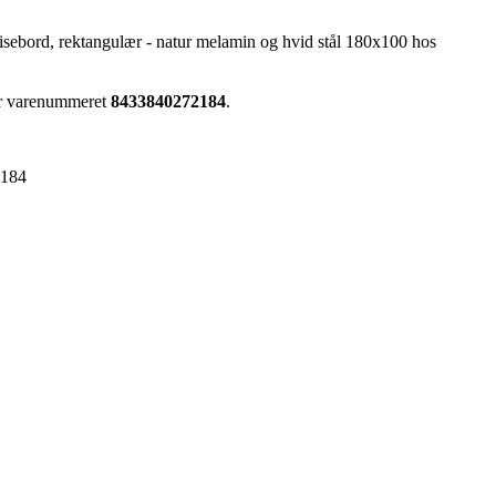
ebord, rektangulær - natur melamin og hvid stål 180x100 hos
ar varenummeret
8433840272184
.
2184