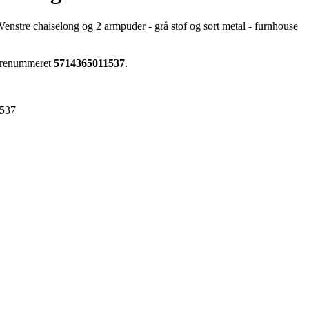
enstre chaiselong og 2 armpuder - grå stof og sort metal - furnhouse
 varenummeret
5714365011537
.
537