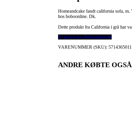
Homeandcake fandt california sofa, m. V
hos boboonline. Dk.
Dette produkt fra California i grå har
Se prisen hos Boboonline.dk
VARENUMMER (SKU):
5714365011
ANDRE KØBTE OGSÅ