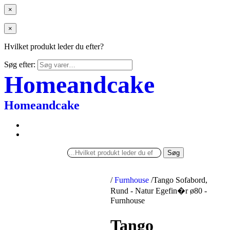
×
×
Hvilket produkt leder du efter?
Søg efter:
Homeandcake
Homeandcake
Søg
/
Furnhouse
/
Tango Sofabord,
Rund - Natur Egefin�r ø80 -
Furnhouse
Tango