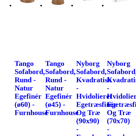
Tango
Tango
Nyborg
Nyborg
Sofabord,
Sofabord,
Sofabord,
Sofabord
Rund -
Rund -
Kvadratisk
Kvadrati
Natur
Natur
-
-
Egefinér
Egefinér
Hvidolieret
Hvidolie
(ø60) -
(ø45) -
Egetræsfinér
Egetræsf
Furnhouse
Furnhouse
Og Træ
Og Træ
(90x90)
(70x70)
-
-