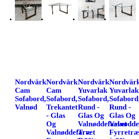
Nordvärk
Nordvärk
Nordvärk
Nordvär
Cam
Cam
Yuvarlak
Yuvarlak
Sofabord,
Sofabord,
Sofabord,
Sofabord
Valnød
Trekantet
Rund -
Rund -
- Glas
Glas Og
Glas Og
Og
Valnøddefarvet
Valnødde
Valnøddefarvet
Træ
Fyrretræ