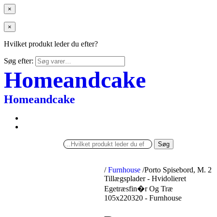
×
×
Hvilket produkt leder du efter?
Søg efter:
Homeandcake
Homeandcake
Søg
/
Furnhouse
/
Porto Spisebord, M. 2
Tillægsplader - Hvidolieret
Egetræsfin�r Og Træ
105x220320 - Furnhouse