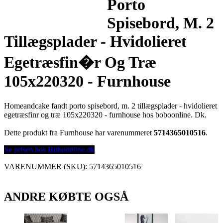
Porto
Spisebord, M. 2
Tillægsplader - Hvidolieret
Egetræsfin�r Og Træ
105x220320 - Furnhouse
Homeandcake fandt porto spisebord, m. 2 tillægsplader - hvidolieret
egetræsfinr og træ 105x220320 - furnhouse hos boboonline. Dk.
Dette produkt fra Furnhouse har varenummeret
5714365010516
.
Se prisen hos Boboonline.dk
VARENUMMER (SKU):
5714365010516
ANDRE KØBTE OGSÅ