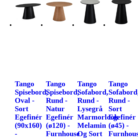
Tango
Tango
Tango
Tango
Spisebord,
Spisebord,
Sofabord,
Sofabord
Oval -
Rund -
Rund -
Rund -
Sort
Natur
Lysegrå
Sort
Egefinér
Egefinér
Marmorlook
Egefinér
(90x160)
(ø120) -
Melamin
(ø45) -
-
Furnhouse
Og Sort
Furnhou