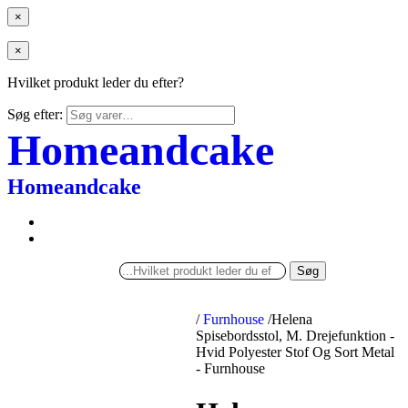
×
×
Hvilket produkt leder du efter?
Søg efter:
Homeandcake
Homeandcake
Søg
/
Furnhouse
/
Helena
Spisebordsstol, M. Drejefunktion -
Hvid Polyester Stof Og Sort Metal
- Furnhouse